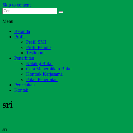
Skip to content
Dari Jambi untuk Indonesia
Salim Media Indonesia
Menu
Beranda
Profil
Profil SMI
Profil Penulis
Testimoni
Penerbitan
Katalog Buku
Cara Menerbitkan Buku
Kontrak Kerjasama
Paket Penerbitan
Percetakan
Kontak
sri
sri