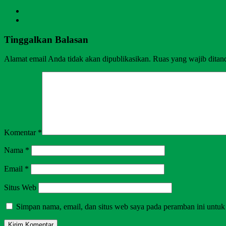
Tinggalkan Balasan
Alamat email Anda tidak akan dipublikasikan.
Ruas yang wajib ditan
Komentar
*
Nama
*
Email
*
Situs Web
Simpan nama, email, dan situs web saya pada peramban ini untuk