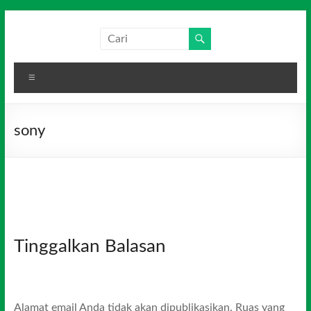
Skip
to
Salim
Dari
content
Jambi
Media
untuk
Menu
Indonesia
Indonesia
sony
Tinggalkan Balasan
Alamat email Anda tidak akan dipublikasikan.
Ruas yang