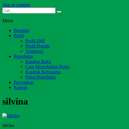
Skip to content
Dari Jambi untuk Indonesia
Salim Media Indonesia
Menu
Beranda
Profil
Profil SMI
Profil Penulis
Testimoni
Penerbitan
Katalog Buku
Cara Menerbitkan Buku
Kontrak Kerjasama
Paket Penerbitan
Percetakan
Kontak
silvina
silvina