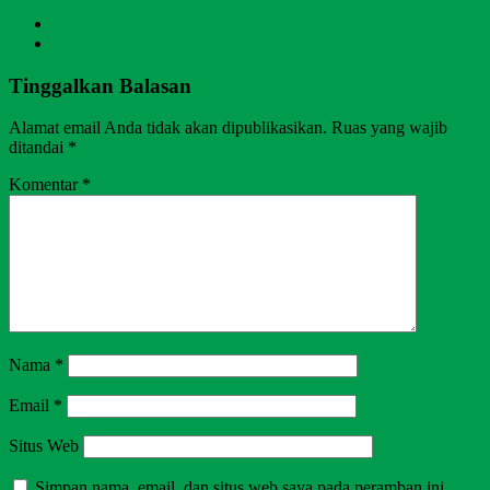
Tinggalkan Balasan
Alamat email Anda tidak akan dipublikasikan.
Ruas yang wajib
ditandai
*
Komentar
*
Nama
*
Email
*
Situs Web
Simpan nama, email, dan situs web saya pada peramban ini