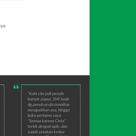
aya
"Kala cita jadi penulis
hampir pupus, SMI hadir
dg penuh profesionalitas
menguatkan asa, hingga
buku pertama saya
"Semua karena Cinta"
terbit dengan apik, dan
sudah cetakan kedua