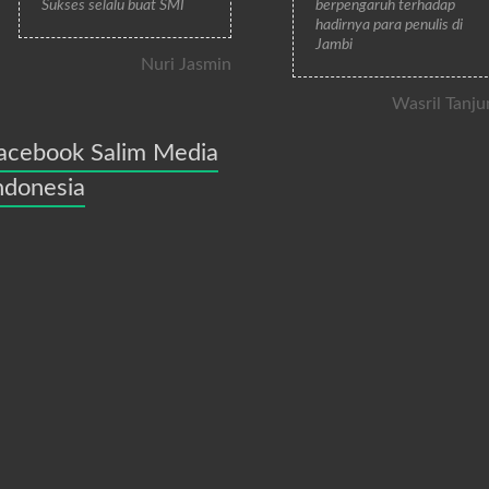
Sukses selalu buat SMI
berpengaruh terhadap
hadirnya para penulis di
Jambi
Nuri Jasmin
Wasril Tanju
acebook Salim Media
ndonesia