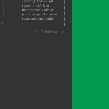
sekarang. Thanks SMI,
semoga makin jaya
meretas mimpi-mimpi
para calon penulis. Salam
semangat penuh cinta".
ng
Evi Endah Saputri