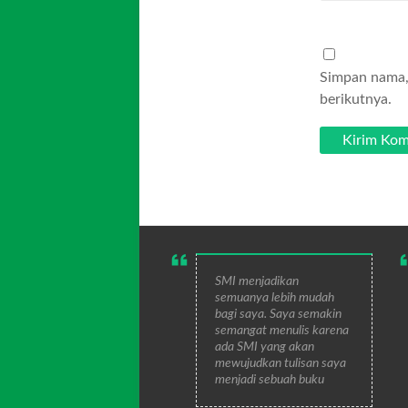
Simpan nama, 
berikutnya.
SMI menjadikan
semuanya lebih mudah
bagi saya. Saya semakin
semangat menulis karena
ada SMI yang akan
mewujudkan tulisan saya
menjadi sebuah buku