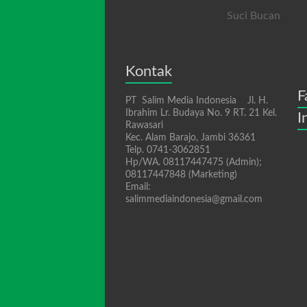
Suci Bucan
Kontak
F
PT Salim Media Indonesia Jl. H.
Ibrahim Lr. Budaya No. 9 RT. 21 Kel.
I
Rawasari
Kec. Alam Barajo, Jambi 36361
Telp. 0741-3062851
Hp/WA. 08117447475 (Admin);
08117447848 (Marketing)
Email:
salimmediaindonesia@gmail.com