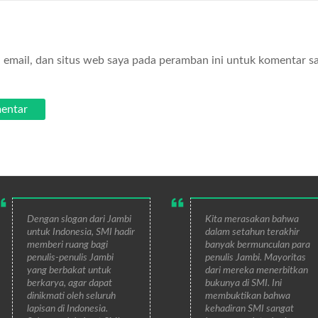
email, dan situs web saya pada peramban ini untuk komentar s
Dengan slogan dari Jambi
Kita merasakan bahwa
untuk Indonesia, SMI hadir
dalam setahun terakhir
memberi ruang bagi
banyak bermunculan para
penulis-penulis Jambi
penulis Jambi. Mayoritas
yang berbakat untuk
dari mereka menerbitkan
berkarya, agar dapat
bukunya di SMI. Ini
dinikmati oleh seluruh
membuktikan bahwa
lapisan di Indonesia.
kehadiran SMI sangat