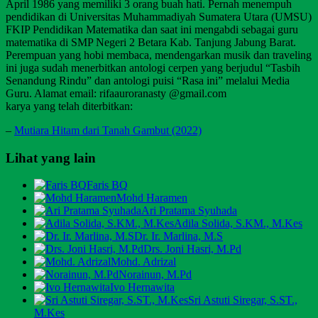
April 1986 yang memiliki 3 orang buah hati. Pernah menempuh
pendidikan di Universitas Muhammadiyah Sumatera Utara (UMSU)
FKIP Pendidikan Matematika dan saat ini mengabdi sebagai guru
matematika di SMP Negeri 2 Betara Kab. Tanjung Jabung Barat.
Perempuan yang hobi membaca, mendengarkan musik dan traveling
ini juga sudah menerbitkan antologi cerpen yang berjudul “Tasbih
Senandung Rindu” dan antologi puisi “Rasa ini” melalui Media
Guru. Alamat email: rifaauroranasty @gmail.com
karya yang telah diterbitkan:
–
Mutiara Hitam dari Tanah Gambut (2022)
Lihat yang lain
Faris BQ
Mohd Haramen
Ari Pratama Syuhada
Adila Solida, S.KM., M.Kes
Dr. Ir. Marlina, M.S
Drs. Joni Hasri, M.Pd
Mohd. Adrizal
Norainun, M.Pd
Ivo Hernawita
Sri Astuti Siregar, S.ST.,
M.Kes