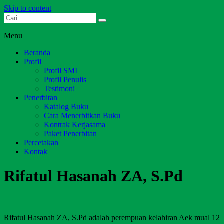
Skip to content
Dari Jambi untuk Indonesia
Salim Media Indonesia
Menu
Beranda
Profil
Profil SMI
Profil Penulis
Testimoni
Penerbitan
Katalog Buku
Cara Menerbitkan Buku
Kontrak Kerjasama
Paket Penerbitan
Percetakan
Kontak
Rifatul Hasanah ZA, S.Pd
Rifatul Hasanah ZA, S.Pd adalah perempuan kelahiran Aek mual 12