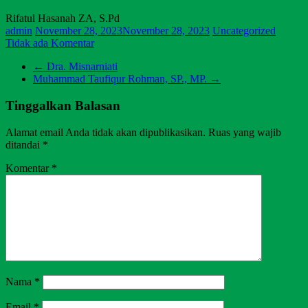
Rifatul Hasanah ZA, S.Pd
admin
November 28, 2023
November 28, 2023
Uncategorized
Tidak ada Komentar
←
Dra. Misnarniati
Muhammad Taufiqur Rohman, SP., MP.
→
Tinggalkan Balasan
Alamat email Anda tidak akan dipublikasikan.
Ruas yang wajib
ditandai
*
Komentar
*
Nama
*
Email
*