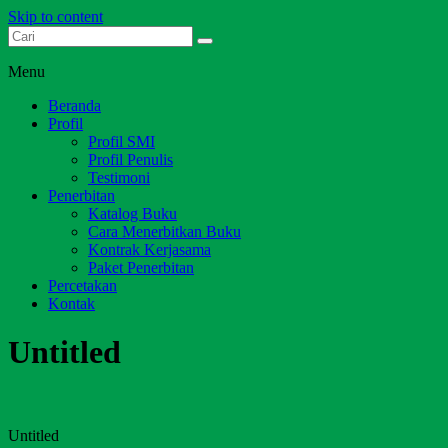
Skip to content
Dari Jambi untuk Indonesia
Salim Media Indonesia
Menu
Beranda
Profil
Profil SMI
Profil Penulis
Testimoni
Penerbitan
Katalog Buku
Cara Menerbitkan Buku
Kontrak Kerjasama
Paket Penerbitan
Percetakan
Kontak
Untitled
Untitled