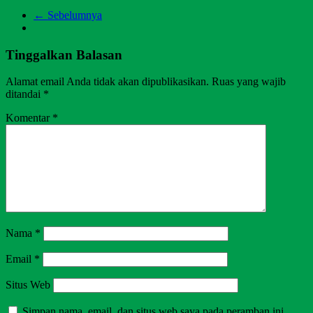
← Sebelumnya
Tinggalkan Balasan
Alamat email Anda tidak akan dipublikasikan.
Ruas yang wajib
ditandai
*
Komentar
*
Nama
*
Email
*
Situs Web
Simpan nama, email, dan situs web saya pada peramban ini