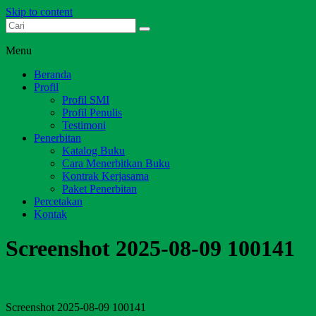
Skip to content
Dari Jambi untuk Indonesia
Salim Media Indonesia
Menu
Beranda
Profil
Profil SMI
Profil Penulis
Testimoni
Penerbitan
Katalog Buku
Cara Menerbitkan Buku
Kontrak Kerjasama
Paket Penerbitan
Percetakan
Kontak
Screenshot 2025-08-09 100141
Screenshot 2025-08-09 100141