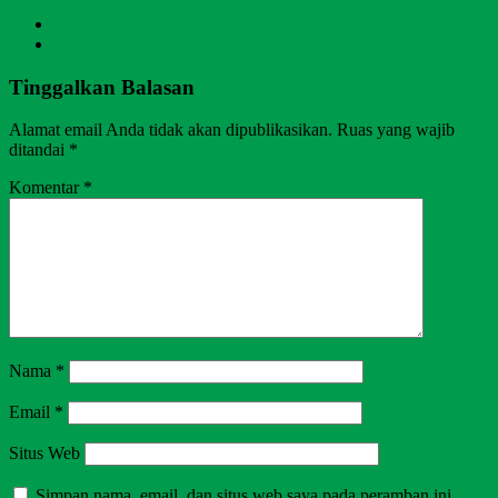
Tinggalkan Balasan
Alamat email Anda tidak akan dipublikasikan.
Ruas yang wajib
ditandai
*
Komentar
*
Nama
*
Email
*
Situs Web
Simpan nama, email, dan situs web saya pada peramban ini