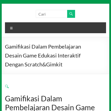
Skip
to
Salim
Dari
content
Jambi
Media
untuk
Menu
Indonesia
Indonesia
Gamifikasi Dalam Pembelajaran
Desain Game Edukasi Interaktif
Dengan Scratch&Gimkit
🔍
Gamifikasi Dalam
Pembelajaran Desain Game