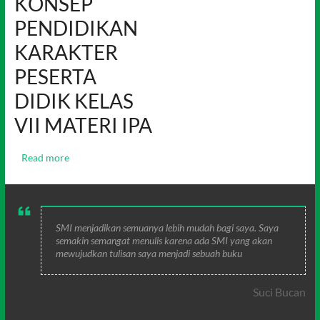
KONSEP
PENDIDIKAN
KARAKTER
PESERTA
DIDIK KELAS
VII MATERI IPA
Read more
SMI menjadikan semuanya lebih mudah bagi saya. Saya
semakin semangat menulis karena ada SMI yang akan
mewujudkan tulisan saya menjadi sebuah buku
Suci Bucan