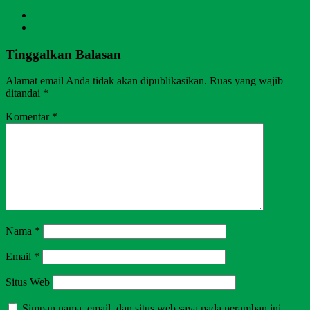
Tinggalkan Balasan
Alamat email Anda tidak akan dipublikasikan.
Ruas yang wajib
ditandai
*
Komentar
*
Nama
*
Email
*
Situs Web
Simpan nama, email, dan situs web saya pada peramban ini