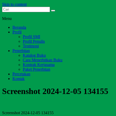
Skip to content
Dari Jambi untuk Indonesia
Salim Media Indonesia
Menu
Beranda
Profil
Profil SMI
Profil Penulis
Testimoni
Penerbitan
Katalog Buku
Cara Menerbitkan Buku
Kontrak Kerjasama
Paket Penerbitan
Percetakan
Kontak
Screenshot 2024-12-05 134155
Screenshot 2024-12-05 134155