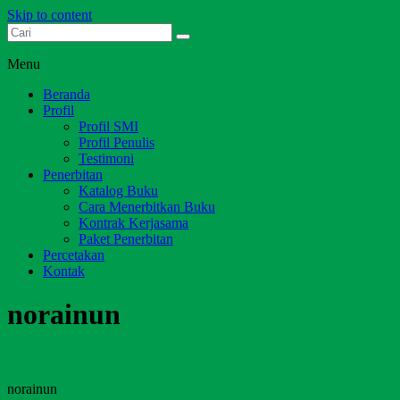
Skip to content
Dari Jambi untuk Indonesia
Salim Media Indonesia
Menu
Beranda
Profil
Profil SMI
Profil Penulis
Testimoni
Penerbitan
Katalog Buku
Cara Menerbitkan Buku
Kontrak Kerjasama
Paket Penerbitan
Percetakan
Kontak
norainun
norainun