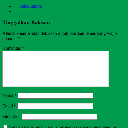
← Sebelumnya
Tinggalkan Balasan
Alamat email Anda tidak akan dipublikasikan.
Ruas yang wajib
ditandai
*
Komentar
*
Nama
*
Email
*
Situs Web
Simpan nama, email, dan situs web saya pada peramban ini