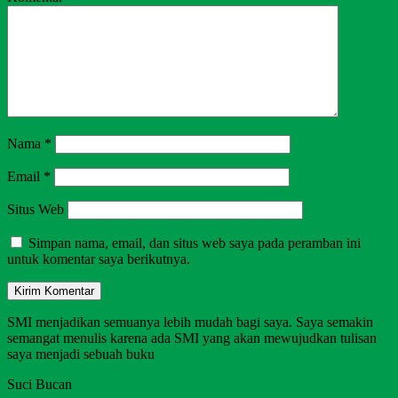
Nama
*
Email
*
Situs Web
Simpan nama, email, dan situs web saya pada peramban ini
untuk komentar saya berikutnya.
SMI menjadikan semuanya lebih mudah bagi saya. Saya semakin
semangat menulis karena ada SMI yang akan mewujudkan tulisan
saya menjadi sebuah buku
Suci Bucan