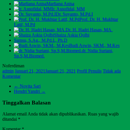
Marliana Anisa
Ir. Asnofidal, MM
Dr. Suyanto, M.Pd.I
Prof. Dr. H. Mukhtar
Latif, M.Pd
Dr. H. Hadri Hasan, MA.
Shaiza Askia Qolbi
Samsu, S.Ag., M.Pd.I., Ph.D
Budi Aswin, SKM., M.Kes
dr. Nidia Suriani,
Sp.S,M.Biomed.
Noferdiman
admin
Januari 21, 2021
Januari 21, 2021
Profil Penulis
Tidak ada
Komentar
←
Novita Sari
Hendri Yandri
→
Tinggalkan Balasan
Alamat email Anda tidak akan dipublikasikan.
Ruas yang wajib
ditandai
*
Komentar
*