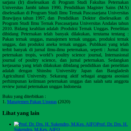
sarjana (Ir) diselesaikan di Program Studi Fakultas Peternakan
Universitas Jambi tahun 1990, Pendidikan Magister Sains (M.S)
diselesaikan di Program Studi Ilmu Ternak Pascasarjana Universitas
Brawijaya tahun 1997, dan Pendidikan Doktor diselesaikan di
Program Studi Ilmu Ternak Pascasarjana Universitas Andalas tahun
2010. Bidang keahlian adalah :Produksi Ternak Unggas. Penelitian
dibidang Peternakan telah banyak dilakukan, terutama tentang :
Pakan ternak unggas, manajemen ternak unggas, produksi ternak
unggas, dan produksi aneka ternak unggas. Publikasi yang telah
terbit banyak di jurnal ilmu-ilmu peternakan, seperti : Jurnal ilmu
peternakan tropis, world’s poultry science journal, Internasional
journal of poultry science, dan jurnal peternakan. Sedangkan
kerjasama yang telah dilakukan dibidang pendidikan dan penelitian
adalah dengan Shinshu Universiity Japan dan Bangladesh
Agricultural University. Sekarang aktif sebagai anggota asosiasi
perhimpunan keilmuan peternakan unggas dan salah satu anggota
review jurnal peternakan unggas Indonesia
Buku yang diterbitkan :
1.
Manajemen Pakan Unggas
(2020)
Lihat yang lain
Prof. Dr. Drs. H.
Sukendro, M.Kes. AIFO