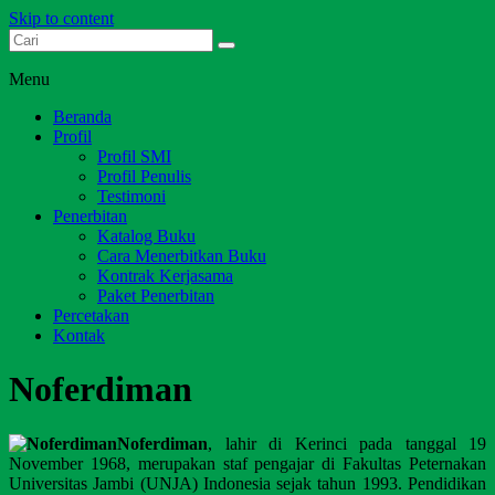
Skip to content
Dari Jambi untuk Indonesia
Salim Media Indonesia
Menu
Beranda
Profil
Profil SMI
Profil Penulis
Testimoni
Penerbitan
Katalog Buku
Cara Menerbitkan Buku
Kontrak Kerjasama
Paket Penerbitan
Percetakan
Kontak
Noferdiman
Noferdiman
, lahir di Kerinci pada tanggal 19
November 1968, merupakan staf pengajar di Fakultas Peternakan
Universitas Jambi (UNJA) Indonesia sejak tahun 1993. Pendidikan