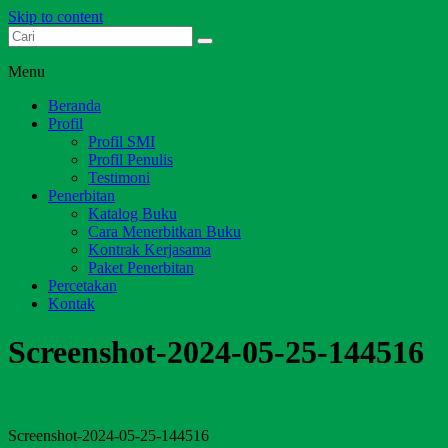
Skip to content
Dari Jambi untuk Indonesia
Salim Media Indonesia
Menu
Beranda
Profil
Profil SMI
Profil Penulis
Testimoni
Penerbitan
Katalog Buku
Cara Menerbitkan Buku
Kontrak Kerjasama
Paket Penerbitan
Percetakan
Kontak
Screenshot-2024-05-25-144516
Screenshot-2024-05-25-144516