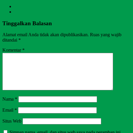
Tinggalkan Balasan
Alamat email Anda tidak akan dipublikasikan.
Ruas yang wajib
ditandai
*
Komentar
*
Nama
*
Email
*
Situs Web
Simpan nama, email, dan situs web saya pada peramban ini