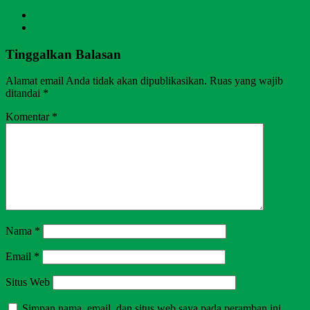
Tinggalkan Balasan
Alamat email Anda tidak akan dipublikasikan.
Ruas yang wajib
ditandai
*
Komentar
*
Nama
*
Email
*
Situs Web
Simpan nama, email, dan situs web saya pada peramban ini