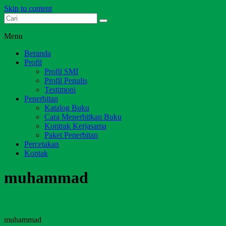
Skip to content
Dari Jambi untuk Indonesia
Salim Media Indonesia
Menu
Beranda
Profil
Profil SMI
Profil Penulis
Testimoni
Penerbitan
Katalog Buku
Cara Menerbitkan Buku
Kontrak Kerjasama
Paket Penerbitan
Percetakan
Kontak
muhammad
muhammad