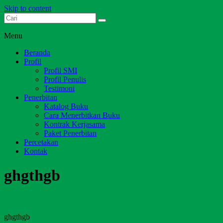
Skip to content
Dari Jambi untuk Indonesia
Salim Media Indonesia
Menu
Beranda
Profil
Profil SMI
Profil Penulis
Testimoni
Penerbitan
Katalog Buku
Cara Menerbitkan Buku
Kontrak Kerjasama
Paket Penerbitan
Percetakan
Kontak
ghgthgb
ghgthgb