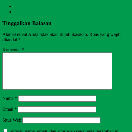
Tinggalkan Balasan
Alamat email Anda tidak akan dipublikasikan.
Ruas yang wajib
ditandai
*
Komentar
*
Nama
*
Email
*
Situs Web
Simpan nama, email, dan situs web saya pada peramban ini