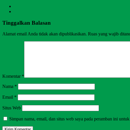
Tinggalkan Balasan
Alamat email Anda tidak akan dipublikasikan.
Ruas yang wajib ditan
Komentar
*
Nama
*
Email
*
Situs Web
Simpan nama, email, dan situs web saya pada peramban ini untuk