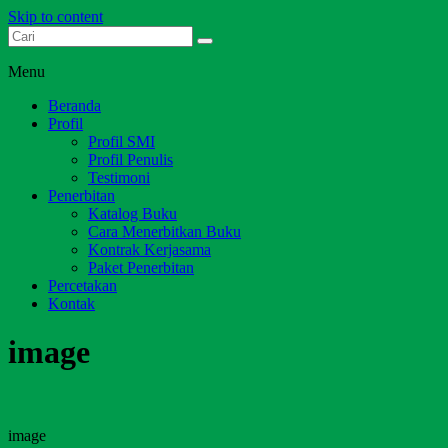
Skip to content
Dari Jambi untuk Indonesia
Salim Media Indonesia
Menu
Beranda
Profil
Profil SMI
Profil Penulis
Testimoni
Penerbitan
Katalog Buku
Cara Menerbitkan Buku
Kontrak Kerjasama
Paket Penerbitan
Percetakan
Kontak
image
image