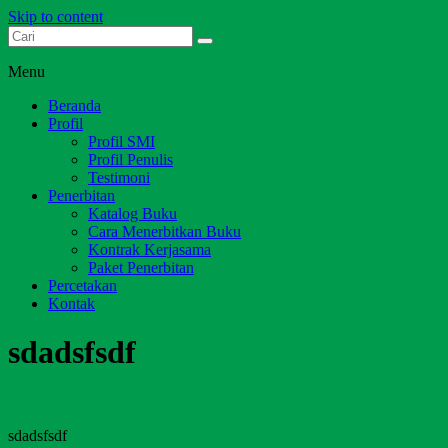
Skip to content
Dari Jambi untuk Indonesia
Salim Media Indonesia
Menu
Beranda
Profil
Profil SMI
Profil Penulis
Testimoni
Penerbitan
Katalog Buku
Cara Menerbitkan Buku
Kontrak Kerjasama
Paket Penerbitan
Percetakan
Kontak
sdadsfsdf
sdadsfsdf