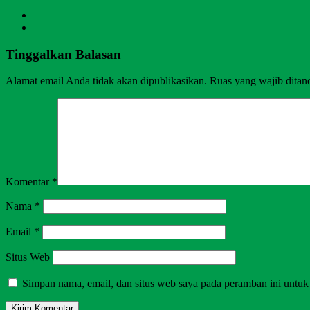
Tinggalkan Balasan
Alamat email Anda tidak akan dipublikasikan.
Ruas yang wajib ditan
Komentar
*
Nama
*
Email
*
Situs Web
Simpan nama, email, dan situs web saya pada peramban ini untuk