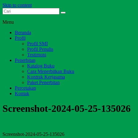
Skip to content
Dari Jambi untuk Indonesia
Salim Media Indonesia
Menu
Beranda
Profil
Profil SMI
Profil Penulis
Testimoni
Penerbitan
Katalog Buku
Cara Menerbitkan Buku
Kontrak Kerjasama
Paket Penerbitan
Percetakan
Kontak
Screenshot-2024-05-25-135026
Screenshot-2024-05-25-135026