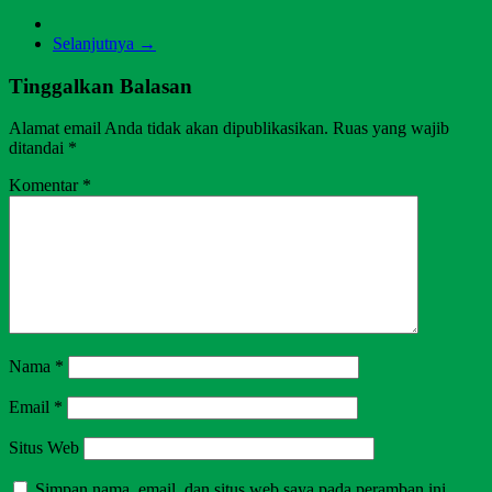
Selanjutnya →
Tinggalkan Balasan
Alamat email Anda tidak akan dipublikasikan.
Ruas yang wajib
ditandai
*
Komentar
*
Nama
*
Email
*
Situs Web
Simpan nama, email, dan situs web saya pada peramban ini