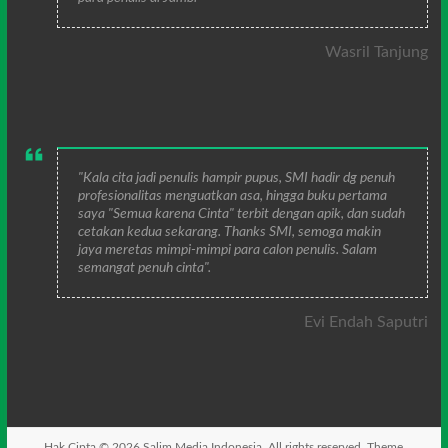
Wasril Tanjung
"Kala cita jadi penulis hampir pupus, SMI hadir dg penuh
profesionalitas menguatkan asa, hingga buku pertama
saya "Semua karena Cinta" terbit dengan apik, dan sudah
cetakan kedua sekarang. Thanks SMI, semoga makin
jaya meretas mimpi-mimpi para calon penulis. Salam
semangat penuh cinta".
Evi Endah Saputri
Hak Cipta © 2026
Salim Media Indonesia
. All rights reserved. Theme