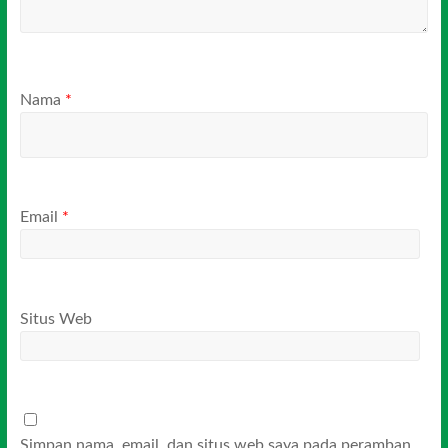
Nama
*
Email
*
Situs Web
Simpan nama, email, dan situs web saya pada peramban