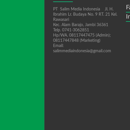
F
PT Salim Media Indonesia Jl. H.
Ibrahim Lr. Budaya No. 9 RT. 21 Kel.
I
Rawasari
Kec. Alam Barajo, Jambi 36361
Telp. 0741-3062851
Hp/WA. 08117447475 (Admin);
08117447848 (Marketing)
Email:
salimmediaindonesia@gmail.com