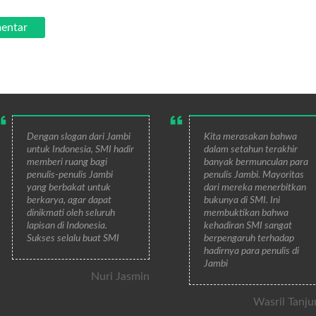
Dengan slogan dari Jambi
Kita merasakan bahwa
untuk Indonesia, SMI hadir
dalam setahun terakhir
memberi ruang bagi
banyak bermunculan para
penulis-penulis Jambi
penulis Jambi. Mayoritas
yang berbakat untuk
dari mereka menerbitkan
berkarya, agar dapat
bukunya di SMI. Ini
dinikmati oleh seluruh
membuktikan bahwa
lapisan di Indonesia.
kehadiran SMI sangat
Sukses selalu buat SMI
berpengaruh terhadap
hadirnya para penulis di
Jambi
Nuri Jasmin
Wasril Tanju