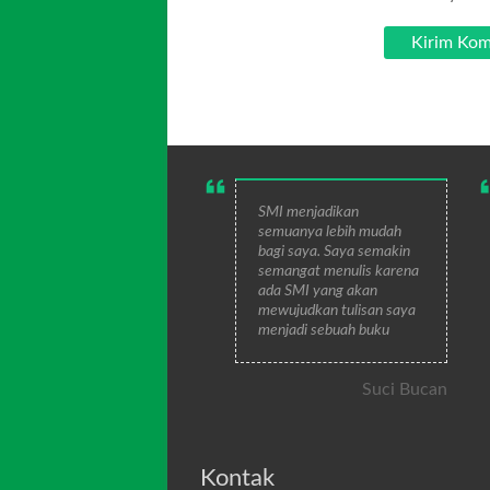
SMI menjadikan
semuanya lebih mudah
bagi saya. Saya semakin
semangat menulis karena
ada SMI yang akan
mewujudkan tulisan saya
menjadi sebuah buku
Suci Bucan
Kontak