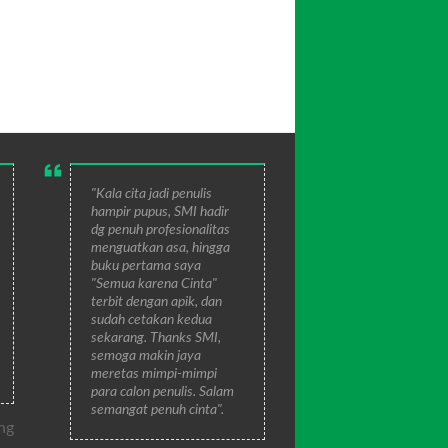
"Kala cita jadi penulis
hampir pupus, SMI hadir
dg penuh profesionalitas
menguatkan asa, hingga
buku pertama saya
"Semua karena Cinta"
terbit dengan apik, dan
sudah cetakan kedua
sekarang. Thanks SMI,
semoga makin jaya
meretas mimpi-mimpi
para calon penulis. Salam
semangat penuh cinta".
ng