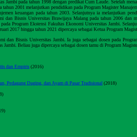
s Jambi pada tahun 1998 dengan predikat Cum Laude. Setelah menama
da tahun 2001 melanjutkan pendidikan pada Program Magister Manajeme
ajemen keuangan pada tahun 2003. Selanjutnya ia melanjutkan pend
 dan Bisnis Universitas Brawijaya Malang pada tahun 2006 dan men
n pada Program Ekstensi Fakultas Ekonomi Universitas Jambi. Selanj
bruari 2017 hingga tahun 2021 dipercaya sebagai Ketua Program Magis
omi dan Bisnis Universitas Jambi. Ia juga sebagai dosen pada Prog
 Jambi. Beliau juga dipercaya sebagai dosen tamu di Program Magist
tis dan Empiris
(2016)
kan, Pedagang Daging, dan Ayam di Pasar Tradisional
(2018)
8)
19)