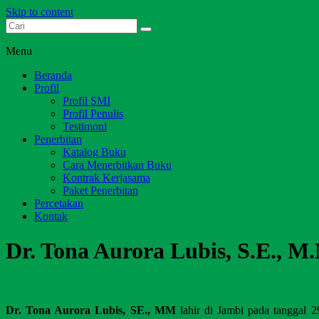
Skip to content
Dari Jambi untuk Indonesia
Salim Media Indonesia
Menu
Beranda
Profil
Profil SMI
Profil Penulis
Testimoni
Penerbitan
Katalog Buku
Cara Menerbitkan Buku
Kontrak Kerjasama
Paket Penerbitan
Percetakan
Kontak
Dr. Tona Aurora Lubis, S.E., M
Dr. Tona Aurora Lubis, SE., MM
lahir di Jambi pada tanggal 