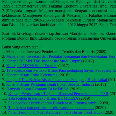
Manajemen dengan konsentrasi Manajemen Keuangan dari Universita
1999 di almamaternya yaitu Fakultas Ekonomi Unversitas Jambi. Pa
2 (S2) pada program Magister manajemen dengan konsentrasi man
kekhususan Manajemen Keuangan di Pascasarjana Fakultas Ekonomi
dimulai pada taun 2003-2006 sebagai Sekretaris Jurusan Manajeme
dan Bisnis Universitas Jambi dari tahun 2012 hingga 2017. Sejak Fe
Saat ini, ia sebagai dosen tetap Jurusan Manajemen Fakultas Ekon
Program Doktor Ilmu Ekonomi pada Program Pascasarjana Universitas
Buku yang diterbitkan :
1. Manajemen Investasi Pendekatan Teoritis dan Empiris (2009)
2.
Manajemen Investasi dan Perilaku Keuangan dan Pendekatan Teori
3.
Kinerja BUMN Tbk. Indonesia: Studi Empiris
(2017)
4.
Kinerja UMKM: Studi Empiris
(2017)
5.
Tata Kelola dan Perilaku Bisnis Para pedagang Sayur, Pedagang I
6.
Kinerja Bisnis Toko Kelontong
(2018)
7.
Integrasi Tata Kelola Bisnis Petani dan Pedagang Buah Lokal
(201
8.
Kinerja Bisnis Pengrajin Buah Lokal Sebagai Industri
(2018)
9.
Dampak Sosial Ekonomi BUMDESA
(2019)
10.
Kinerja Perusahaan : Tinjauan Reputasi Perusahaan dan CSR
(20
11.
Tata Kelola & Perilaku Bisnis BUMDESA
(2019)
12
. Faktor-faktor ketidakatifan Bumdesa di Provinsi Jambi
(2020)
13.
Tata kelola dan perilaku bisnis stand/booth container
(2020)
14.
Nilai Hedonic & Nilai Kegunaan pada Bisnis Food Truck
(2020)