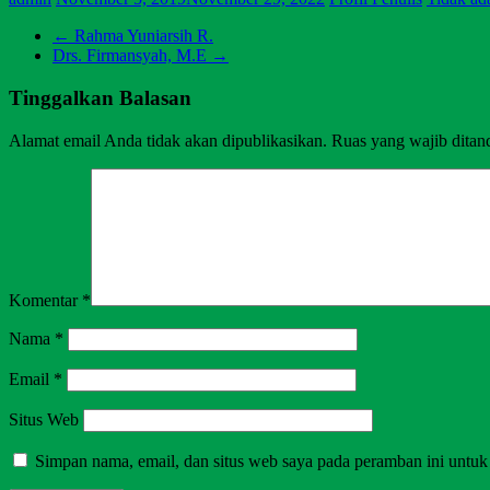
←
Rahma Yuniarsih R.
Drs. Firmansyah, M.E
→
Tinggalkan Balasan
Alamat email Anda tidak akan dipublikasikan.
Ruas yang wajib ditan
Komentar
*
Nama
*
Email
*
Situs Web
Simpan nama, email, dan situs web saya pada peramban ini untuk