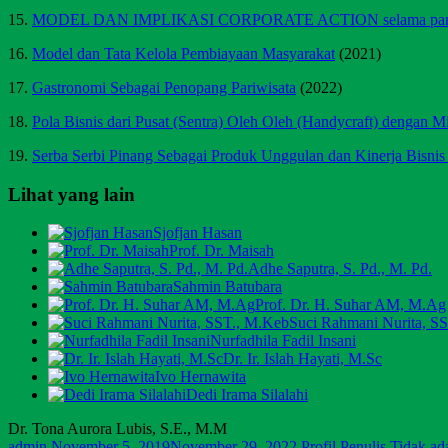
15.
MODEL DAN IMPLIKASI CORPORATE ACTION selama pand
16.
Model dan Tata Kelola Pembiayaan Masyarakat
(2021)
17.
Gastronomi Sebagai Penopang Pariwisata
(2022)
18.
Pola Bisnis dari Pusat (Sentra) Oleh Oleh (Handycraft) dengan Mi
19.
Serba Serbi Pinang Sebagai Produk Unggulan dan Kinerja Bisnis
Lihat yang lain
Sjofjan Hasan
Prof. Dr. Maisah
Adhe Saputra, S. Pd., M. Pd.
Sahmin Batubara
Prof. Dr. H. Suhar AM, M.Ag
Suci Rahmani Nurita, S
Nurfadhila Fadil Insani
Dr. Ir. Islah Hayati, M.Sc
Ivo Hernawita
Dedi Irama Silalahi
Dr. Tona Aurora Lubis, S.E., M.M
admin
November 5, 2019
November 29, 2022
Profil Penulis
Tidak ad