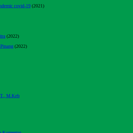
emic covid-19
(2021)
tra
(2022)
 Pinang
(2022)
ST., M.Keb
a Komentar