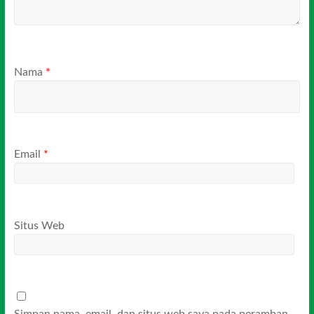
Nama
*
Email
*
Situs Web
Simpan nama, email, dan situs web saya pada peramban