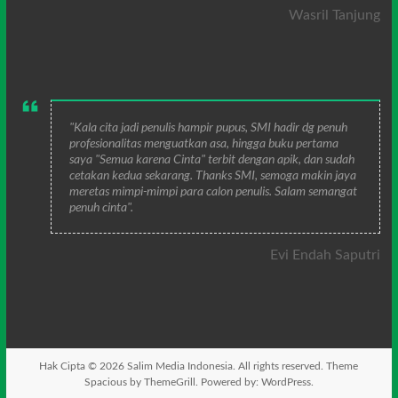
Wasril Tanjung
"Kala cita jadi penulis hampir pupus, SMI hadir dg penuh
profesionalitas menguatkan asa, hingga buku pertama
saya "Semua karena Cinta" terbit dengan apik, dan sudah
cetakan kedua sekarang. Thanks SMI, semoga makin jaya
meretas mimpi-mimpi para calon penulis. Salam semangat
penuh cinta".
Evi Endah Saputri
Hak Cipta © 2026
Salim Media Indonesia
. All rights reserved. Theme
Spacious
by ThemeGrill. Powered by:
WordPress
.