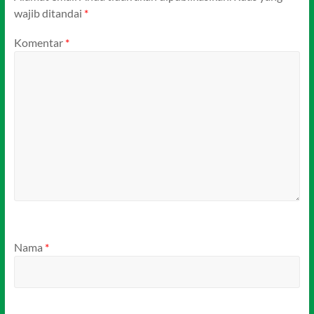
wajib ditandai
*
Komentar
*
Nama
*