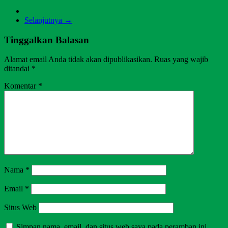
Selanjutnya →
Tinggalkan Balasan
Alamat email Anda tidak akan dipublikasikan.
Ruas yang wajib
ditandai
*
Komentar
*
Nama
*
Email
*
Situs Web
Simpan nama, email, dan situs web saya pada peramban ini