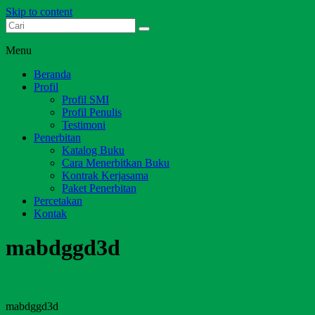
Skip to content
Dari Jambi untuk Indonesia
Salim Media Indonesia
Menu
Beranda
Profil
Profil SMI
Profil Penulis
Testimoni
Penerbitan
Katalog Buku
Cara Menerbitkan Buku
Kontrak Kerjasama
Paket Penerbitan
Percetakan
Kontak
mabdggd3d
mabdggd3d