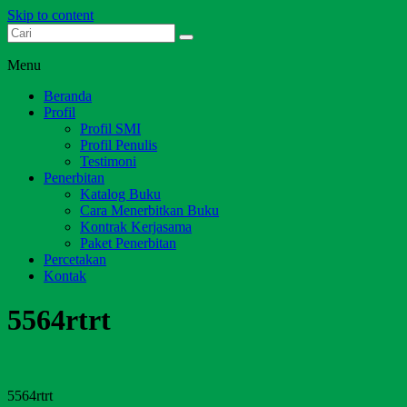
Skip to content
Dari Jambi untuk Indonesia
Salim Media Indonesia
Menu
Beranda
Profil
Profil SMI
Profil Penulis
Testimoni
Penerbitan
Katalog Buku
Cara Menerbitkan Buku
Kontrak Kerjasama
Paket Penerbitan
Percetakan
Kontak
5564rtrt
5564rtrt