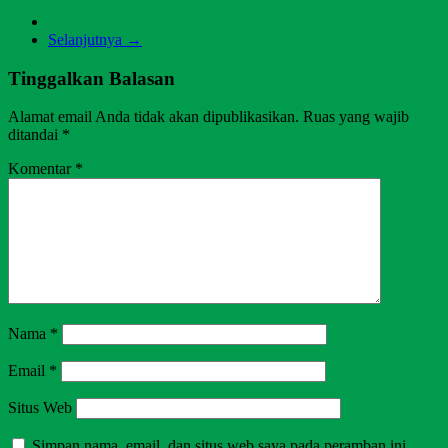
Selanjutnya →
Tinggalkan Balasan
Alamat email Anda tidak akan dipublikasikan.
Ruas yang wajib
ditandai
*
Komentar
*
Nama
*
Email
*
Situs Web
Simpan nama, email, dan situs web saya pada peramban ini