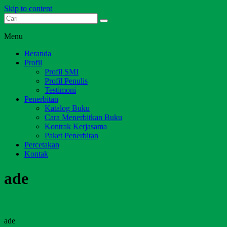
Skip to content
Dari Jambi untuk Indonesia
Salim Media Indonesia
Menu
Beranda
Profil
Profil SMI
Profil Penulis
Testimoni
Penerbitan
Katalog Buku
Cara Menerbitkan Buku
Kontrak Kerjasama
Paket Penerbitan
Percetakan
Kontak
ade
ade