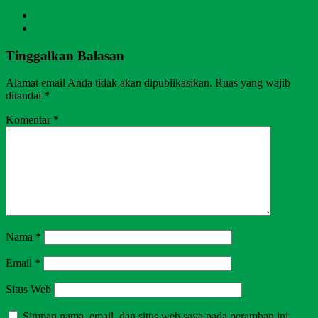
Tinggalkan Balasan
Alamat email Anda tidak akan dipublikasikan.
Ruas yang wajib
ditandai
*
Komentar
*
Nama
*
Email
*
Situs Web
Simpan nama, email, dan situs web saya pada peramban ini