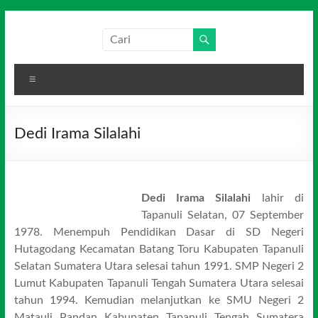
Skip
to
Salim
Dari
content
Jambi
Media
untuk
Menu
Indonesia
Indonesia
Dedi Irama Silalahi
Dedi Irama Silalahi
lahir di
Tapanuli Selatan, 07 September
1978. Menempuh Pendidikan Dasar di SD Negeri
Hutagodang Kecamatan Batang Toru Kabupaten Tapanuli
Selatan Sumatera Utara selesai tahun 1991. SMP Negeri 2
Lumut Kabupaten Tapanuli Tengah Sumatera Utara selesai
tahun 1994. Kemudian melanjutkan ke SMU Negeri 2
Matauli Pandan Kabupaten Tapanuli Tengah Sumatera