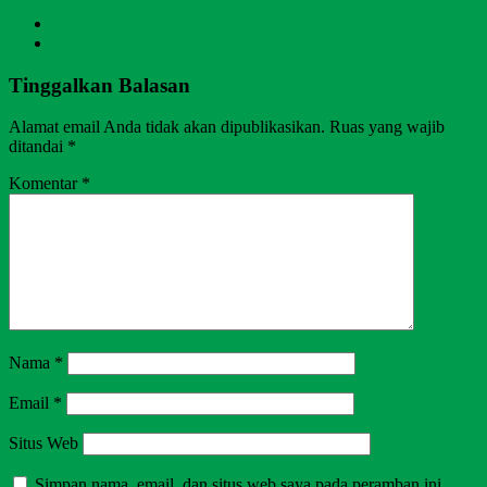
Tinggalkan Balasan
Alamat email Anda tidak akan dipublikasikan.
Ruas yang wajib
ditandai
*
Komentar
*
Nama
*
Email
*
Situs Web
Simpan nama, email, dan situs web saya pada peramban ini