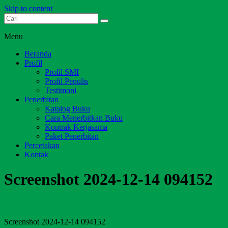
Skip to content
Dari Jambi untuk Indonesia
Salim Media Indonesia
Menu
Beranda
Profil
Profil SMI
Profil Penulis
Testimoni
Penerbitan
Katalog Buku
Cara Menerbitkan Buku
Kontrak Kerjasama
Paket Penerbitan
Percetakan
Kontak
Screenshot 2024-12-14 094152
Screenshot 2024-12-14 094152