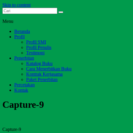
Skip to content
Dari Jambi untuk Indonesia
Salim Media Indonesia
Menu
Beranda
Profil
Profil SMI
Profil Penulis
Testimoni
Penerbitan
Katalog Buku
Cara Menerbitkan Buku
Kontrak Kerjasama
Paket Penerbitan
Percetakan
Kontak
Capture-9
Capture-9