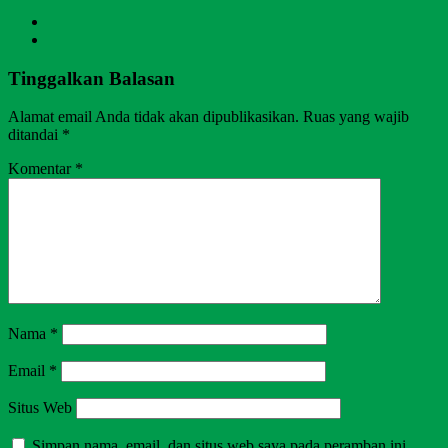
Tinggalkan Balasan
Alamat email Anda tidak akan dipublikasikan.
Ruas yang wajib
ditandai
*
Komentar
*
Nama
*
Email
*
Situs Web
Simpan nama, email, dan situs web saya pada peramban ini