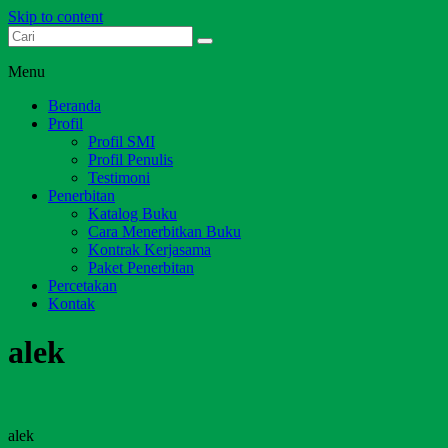
Skip to content
Dari Jambi untuk Indonesia
Salim Media Indonesia
Menu
Beranda
Profil
Profil SMI
Profil Penulis
Testimoni
Penerbitan
Katalog Buku
Cara Menerbitkan Buku
Kontrak Kerjasama
Paket Penerbitan
Percetakan
Kontak
alek
alek