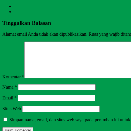
Tinggalkan Balasan
Alamat email Anda tidak akan dipublikasikan.
Ruas yang wajib ditan
Komentar
*
Nama
*
Email
*
Situs Web
Simpan nama, email, dan situs web saya pada peramban ini untuk