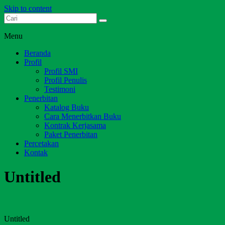
Skip to content
Dari Jambi untuk Indonesia
Salim Media Indonesia
Menu
Beranda
Profil
Profil SMI
Profil Penulis
Testimoni
Penerbitan
Katalog Buku
Cara Menerbitkan Buku
Kontrak Kerjasama
Paket Penerbitan
Percetakan
Kontak
Untitled
Untitled