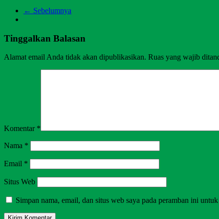
← Sebelumnya
Tinggalkan Balasan
Alamat email Anda tidak akan dipublikasikan.
Ruas yang wajib ditan
Komentar
*
Nama
*
Email
*
Situs Web
Simpan nama, email, dan situs web saya pada peramban ini untuk