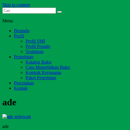
Skip to content
Dari Jambi untuk Indonesia
Salim Media Indonesia
Menu
Beranda
Profil
Profil SMI
Profil Penulis
Testimoni
Penerbitan
Katalog Buku
Cara Menerbitkan Buku
Kontrak Kerjasama
Paket Penerbitan
Percetakan
Kontak
ade
ade