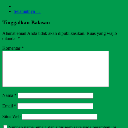
Selanjutnya →
Tinggalkan Balasan
Alamat email Anda tidak akan dipublikasikan.
Ruas yang wajib
ditandai
*
Komentar
*
Nama
*
Email
*
Situs Web
Simpan nama, email, dan situs web saya pada peramban ini