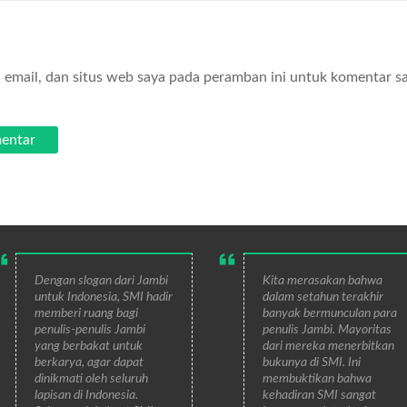
email, dan situs web saya pada peramban ini untuk komentar s
Dengan slogan dari Jambi
Kita merasakan bahwa
untuk Indonesia, SMI hadir
dalam setahun terakhir
memberi ruang bagi
banyak bermunculan para
penulis-penulis Jambi
penulis Jambi. Mayoritas
yang berbakat untuk
dari mereka menerbitkan
berkarya, agar dapat
bukunya di SMI. Ini
dinikmati oleh seluruh
membuktikan bahwa
lapisan di Indonesia.
kehadiran SMI sangat