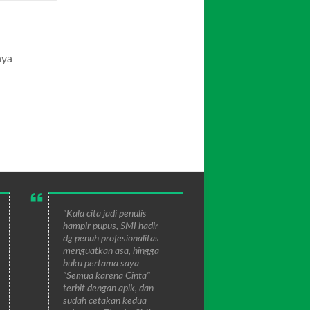
aya
"Kala cita jadi penulis
hampir pupus, SMI hadir
dg penuh profesionalitas
menguatkan asa, hingga
buku pertama saya
"Semua karena Cinta"
terbit dengan apik, dan
sudah cetakan kedua