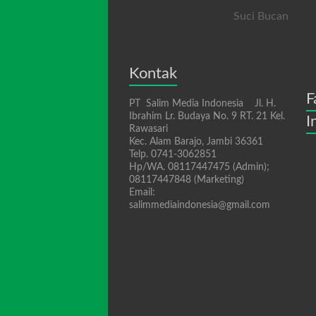
Suci Bucan
Kontak
F
PT Salim Media Indonesia Jl. H.
Ibrahim Lr. Budaya No. 9 RT. 21 Kel.
I
Rawasari
Kec. Alam Barajo, Jambi 36361
Telp. 0741-3062851
Hp/WA. 08117447475 (Admin);
08117447848 (Marketing)
Email:
salimmediaindonesia@gmail.com