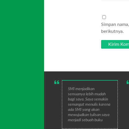
Simpan nama, 
berikutnya.
SMI menjadikan
semuanya lebih mudah
bagi saya. Saya semakin
semangat menulis karena
ada SMI yang akan
mewujudkan tulisan saya
menjadi sebuah buku