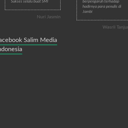
Sukses selalu buat SMI
berpengaruh terhadap
hadirnya para penulis di
Jambi
Nuri Jasmin
Wasril Tanju
acebook Salim Media
ndonesia