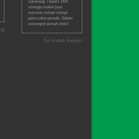
sekarang. Thanks SMI,
semoga makin jaya
meretas mimpi-mimpi
para calon penulis. Salam
semangat penuh cinta".
ng
Evi Endah Saputri