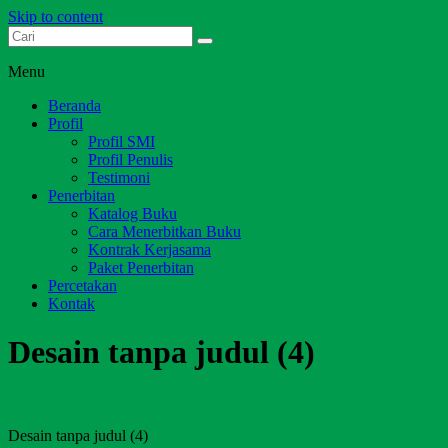
Skip to content
Dari Jambi untuk Indonesia
Salim Media Indonesia
Menu
Beranda
Profil
Profil SMI
Profil Penulis
Testimoni
Penerbitan
Katalog Buku
Cara Menerbitkan Buku
Kontrak Kerjasama
Paket Penerbitan
Percetakan
Kontak
Desain tanpa judul (4)
Desain tanpa judul (4)