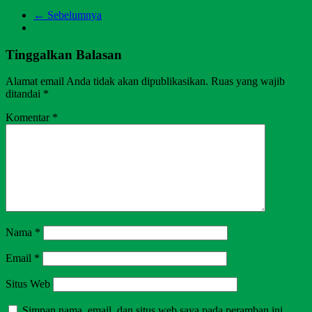
← Sebelumnya
Tinggalkan Balasan
Alamat email Anda tidak akan dipublikasikan.
Ruas yang wajib
ditandai
*
Komentar
*
Nama
*
Email
*
Situs Web
Simpan nama, email, dan situs web saya pada peramban ini