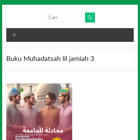
Skip
to
Salim
Dari
content
Jambi
Media
untuk
Menu
Indonesia
Indonesia
Buku Muhadatsah lil jamiah 3