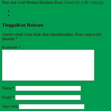
Blue and Gold Modern Business Book Cover (21 x 29.7 cm) (2)
Tinggalkan Balasan
Alamat email Anda tidak akan dipublikasikan.
Ruas yang wajib
ditandai
*
Komentar
*
Nama
*
Email
*
Situs Web