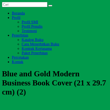
Skip
Dari
to
Salim
Jambi
content
Menu
Beranda
Media
untuk
Profil
Indonesia
Indonesia
Profil SMI
Profil Penulis
Testimoni
Penerbitan
Katalog Buku
Cara Menerbitkan Buku
Kontrak Kerjasama
Paket Penerbitan
Percetakan
Kontak
Blue and Gold Modern
Business Book Cover (21 x 29.7
cm) (2)