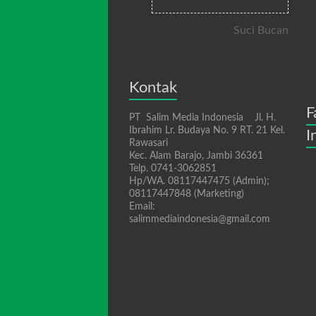
Suci Bucan
Kontak
F
PT Salim Media Indonesia Jl. H.
Ibrahim Lr. Budaya No. 9 RT. 21 Kel.
I
Rawasari
Kec. Alam Barajo, Jambi 36361
Telp. 0741-3062851
Hp/WA. 08117447475 (Admin);
08117447848 (Marketing)
Email:
salimmediaindonesia@gmail.com