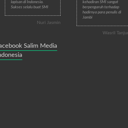
lapisan di Indonesia.
kehadiran SMI sangat
Sukses selalu buat SMI
berpengaruh terhadap
hadirnya para penulis di
Jambi
Nuri Jasmin
Wasril Tanju
acebook Salim Media
ndonesia