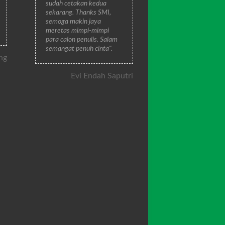
sudah cetakan kedua
sekarang. Thanks SMI,
semoga makin jaya
meretas mimpi-mimpi
para calon penulis. Salam
semangat penuh cinta".
ng
Evi Endah Saputri