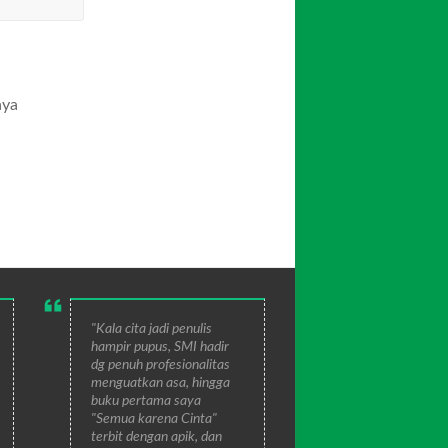
aya
"Kala cita jadi penulis
hampir pupus, SMI hadir
dg penuh profesionalitas
menguatkan asa, hingga
buku pertama saya
"Semua karena Cinta"
terbit dengan apik, dan