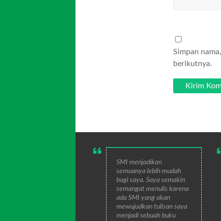
Simpan nama, 
berikutnya.
SMI menjadikan
semuanya lebih mudah
bagi saya. Saya semakin
semangat menulis karena
ada SMI yang akan
mewujudkan tulisan saya
menjadi sebuah buku