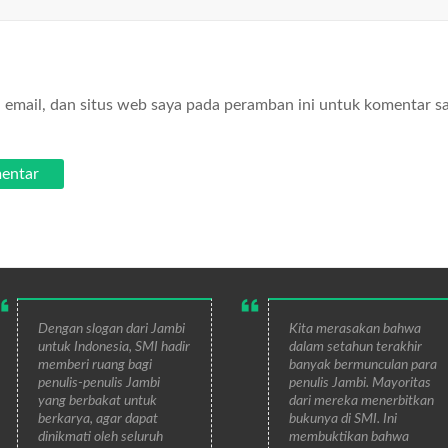
email, dan situs web saya pada peramban ini untuk komentar s
Dengan slogan dari Jambi
Kita merasakan bahwa
untuk Indonesia, SMI hadir
dalam setahun terakhir
memberi ruang bagi
banyak bermunculan para
penulis-penulis Jambi
penulis Jambi. Mayoritas
yang berbakat untuk
dari mereka menerbitkan
berkarya, agar dapat
bukunya di SMI. Ini
dinikmati oleh seluruh
membuktikan bahwa