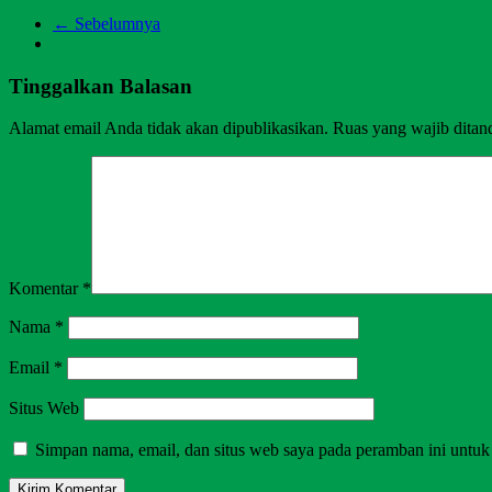
← Sebelumnya
Tinggalkan Balasan
Alamat email Anda tidak akan dipublikasikan.
Ruas yang wajib ditan
Komentar
*
Nama
*
Email
*
Situs Web
Simpan nama, email, dan situs web saya pada peramban ini untuk