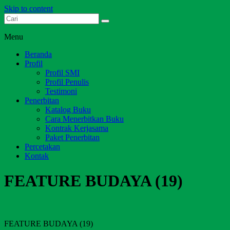
Skip to content
Dari Jambi untuk Indonesia
Salim Media Indonesia
Menu
Beranda
Profil
Profil SMI
Profil Penulis
Testimoni
Penerbitan
Katalog Buku
Cara Menerbitkan Buku
Kontrak Kerjasama
Paket Penerbitan
Percetakan
Kontak
FEATURE BUDAYA (19)
FEATURE BUDAYA (19)