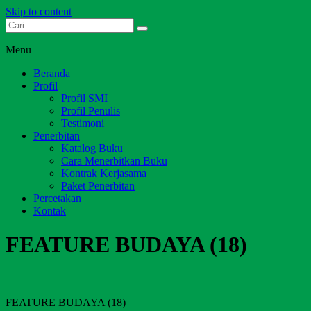
Skip to content
Dari Jambi untuk Indonesia
Salim Media Indonesia
Menu
Beranda
Profil
Profil SMI
Profil Penulis
Testimoni
Penerbitan
Katalog Buku
Cara Menerbitkan Buku
Kontrak Kerjasama
Paket Penerbitan
Percetakan
Kontak
FEATURE BUDAYA (18)
FEATURE BUDAYA (18)