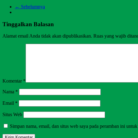
← Sebelumnya
Tinggalkan Balasan
Alamat email Anda tidak akan dipublikasikan.
Ruas yang wajib ditan
Komentar
*
Nama
*
Email
*
Situs Web
Simpan nama, email, dan situs web saya pada peramban ini untuk