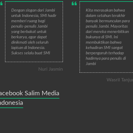
Dengan slogan dari Jambi
Kita merasakan bahwa
untuk Indonesia, SMI hadir
dalam setahun terakhir
memberi ruang bagi
banyak bermunculan para
penulis-penulis Jambi
penulis Jambi. Mayoritas
yang berbakat untuk
dari mereka menerbitkan
berkarya, agar dapat
bukunya di SMI. Ini
dinikmati oleh seluruh
membuktikan bahwa
lapisan di Indonesia.
kehadiran SMI sangat
Sukses selalu buat SMI
berpengaruh terhadap
hadirnya para penulis di
Jambi
Nuri Jasmin
Wasril Tanju
acebook Salim Media
ndonesia