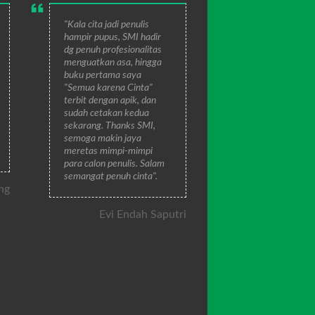
"Kala cita jadi penulis
hampir pupus, SMI hadir
dg penuh profesionalitas
menguatkan asa, hingga
buku pertama saya
"Semua karena Cinta"
terbit dengan apik, dan
sudah cetakan kedua
sekarang. Thanks SMI,
semoga makin jaya
meretas mimpi-mimpi
para calon penulis. Salam
semangat penuh cinta".
ng
Evi Endah Saputri