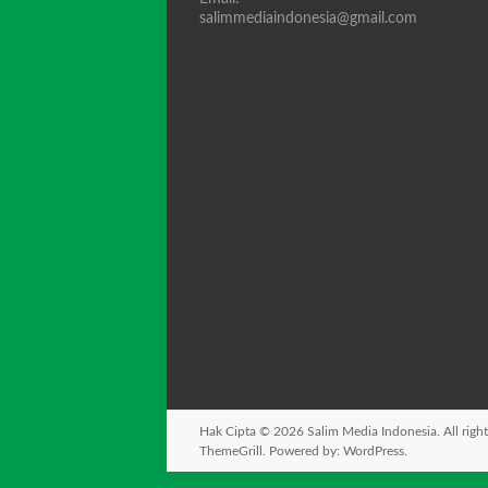
salimmediaindonesia@gmail.com
Hak Cipta © 2026
Salim Media Indonesia
. All rig
ThemeGrill. Powered by:
WordPress
.