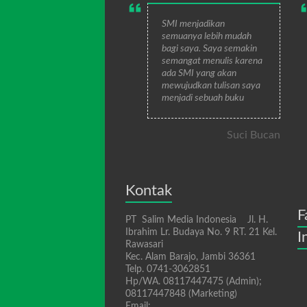
SMI menjadikan
semuanya lebih mudah
bagi saya. Saya semakin
semangat menulis karena
ada SMI yang akan
mewujudkan tulisan saya
menjadi sebuah buku
Suci Bucan
Kontak
F
PT Salim Media Indonesia Jl. H.
Ibrahim Lr. Budaya No. 9 RT. 21 Kel.
I
Rawasari
Kec. Alam Barajo, Jambi 36361
Telp. 0741-3062851
Hp/WA. 08117447475 (Admin);
08117447848 (Marketing)
Email: