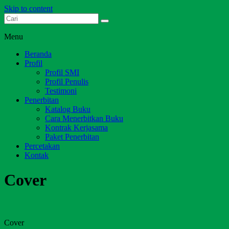
Skip to content
Dari Jambi untuk Indonesia
Salim Media Indonesia
Menu
Beranda
Profil
Profil SMI
Profil Penulis
Testimoni
Penerbitan
Katalog Buku
Cara Menerbitkan Buku
Kontrak Kerjasama
Paket Penerbitan
Percetakan
Kontak
Cover
Cover