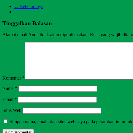
← Sebelumnya
Tinggalkan Balasan
Alamat email Anda tidak akan dipublikasikan.
Ruas yang wajib ditan
Komentar
*
Nama
*
Email
*
Situs Web
Simpan nama, email, dan situs web saya pada peramban ini untuk