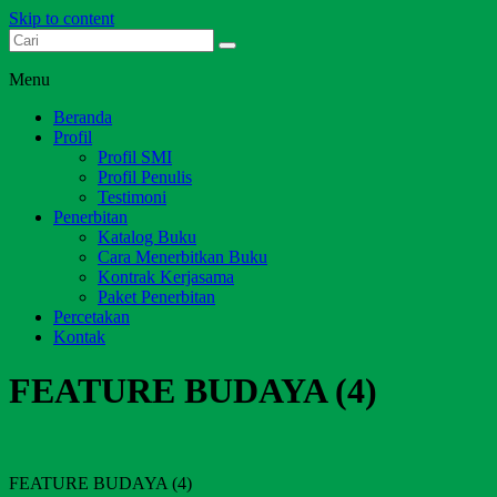
Skip to content
Dari Jambi untuk Indonesia
Salim Media Indonesia
Menu
Beranda
Profil
Profil SMI
Profil Penulis
Testimoni
Penerbitan
Katalog Buku
Cara Menerbitkan Buku
Kontrak Kerjasama
Paket Penerbitan
Percetakan
Kontak
FEATURE BUDAYA (4)
FEATURE BUDAYA (4)