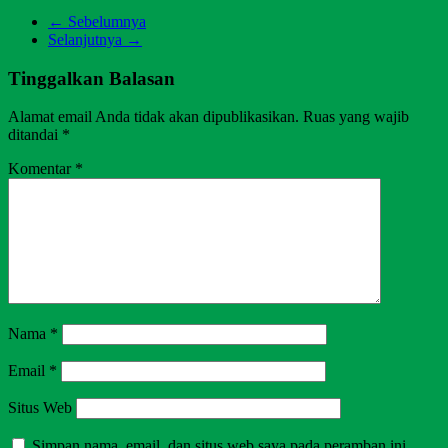
← Sebelumnya
Selanjutnya →
Tinggalkan Balasan
Alamat email Anda tidak akan dipublikasikan.
Ruas yang wajib
ditandai
*
Komentar
*
Nama
*
Email
*
Situs Web
Simpan nama, email, dan situs web saya pada peramban ini