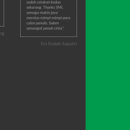
sudah cetakan kedua
sekarang. Thanks SMI,
semoga makin jaya
meretas mimpi-mimpi para
calon penulis. Salam
semangat penuh cinta".
ng
Evi Endah Saputri