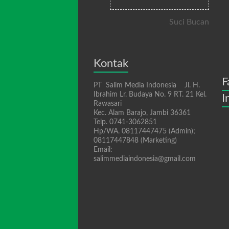
Suci Bucan
Kontak
F
PT Salim Media Indonesia Jl. H.
Ibrahim Lr. Budaya No. 9 RT. 21 Kel.
I
Rawasari
Kec. Alam Barajo, Jambi 36361
Telp. 0741-3062851
Hp/WA. 08117447475 (Admin);
08117447848 (Marketing)
Email:
salimmediaindonesia@gmail.com