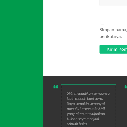
Simpan nama, 
berikutnya.
SMI menjadikan semuanya
lebih mudah bagi saya.
Saya semakin semangat
menulis karena ada SMI
yang akan mewujudkan
tulisan saya menjadi
sebuah buku