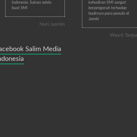
Indonesia. Sukses selalu
kehadiran SMI sangat
buat SMI
berpengaruh terhadap
hadirnya para penulis di
Jambi
Nuri Jasmin
Wasril Tanju
acebook Salim Media
ndonesia