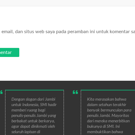
email, dan situs web saya pada peramban ini untuk komentar s
Dengan slogan dari Jambi
Kita merasakan bahwa
untuk Indonesia, SMI hadir
dalam setahun terakhir
memberi ruang bagi
banyak bermunculan para
penulis-penulis Jambi yang
penulis Jambi. Mayoritas
berbakat untuk berkarya,
dari mereka menerbitkan
agar dapat dinikmati oleh
bukunya di SMI. Ini
seluruh lapisan di
membuktikan bahwa