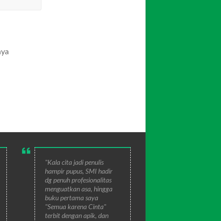
aya
"Kala cita jadi penulis
hampir pupus, SMI hadir
dg penuh profesionalitas
menguatkan asa, hingga
buku pertama saya
"Semua karena Cinta"
terbit dengan apik, dan