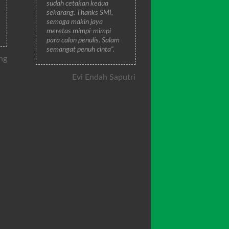
sudah cetakan kedua
sekarang. Thanks SMI,
semoga makin jaya
meretas mimpi-mimpi
para calon penulis. Salam
semangat penuh cinta".
ng
Evi Endah Saputri