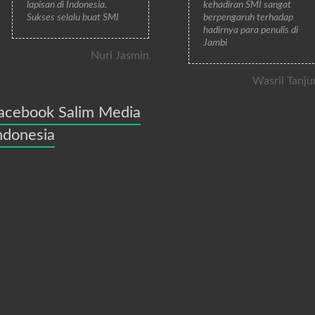
lapisan di Indonesia.
kehadiran SMI sangat
Sukses selalu buat SMI
berpengaruh terhadap
hadirnya para penulis di
Jambi
Nuri Jasmin
Wasril Tanju
acebook Salim Media
ndonesia