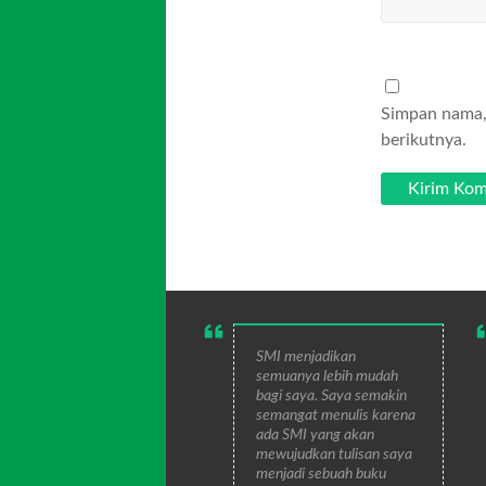
Simpan nama, 
berikutnya.
SMI menjadikan
semuanya lebih mudah
bagi saya. Saya semakin
semangat menulis karena
ada SMI yang akan
mewujudkan tulisan saya
menjadi sebuah buku