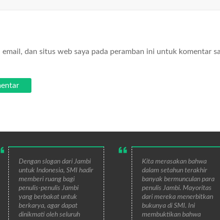
email, dan situs web saya pada peramban ini untuk komentar s
Dengan slogan dari Jambi
Kita merasakan bahwa
untuk Indonesia, SMI hadir
dalam setahun terakhir
memberi ruang bagi
banyak bermunculan para
penulis-penulis Jambi
penulis Jambi. Mayoritas
yang berbakat untuk
dari mereka menerbitkan
berkarya, agar dapat
bukunya di SMI. Ini
dinikmati oleh seluruh
membuktikan bahwa