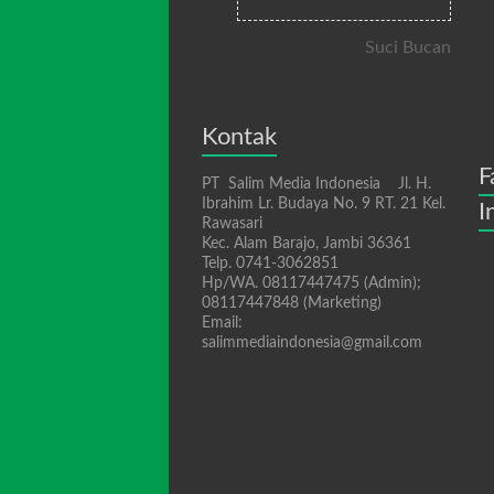
Suci Bucan
Kontak
F
PT Salim Media Indonesia Jl. H.
Ibrahim Lr. Budaya No. 9 RT. 21 Kel.
I
Rawasari
Kec. Alam Barajo, Jambi 36361
Telp. 0741-3062851
Hp/WA. 08117447475 (Admin);
08117447848 (Marketing)
Email:
salimmediaindonesia@gmail.com