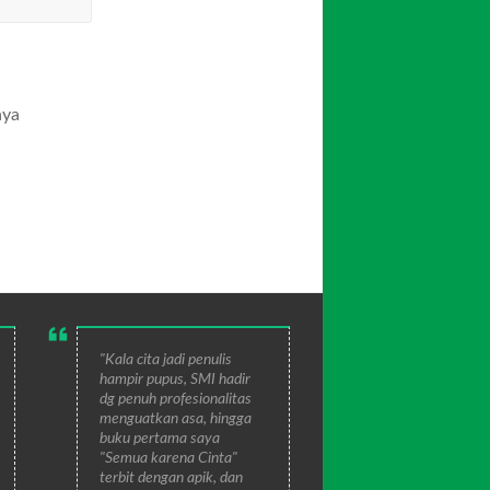
aya
"Kala cita jadi penulis
hampir pupus, SMI hadir
dg penuh profesionalitas
menguatkan asa, hingga
buku pertama saya
"Semua karena Cinta"
terbit dengan apik, dan