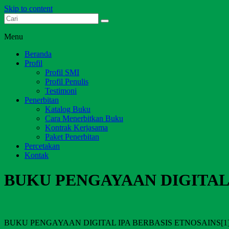
Skip to content
Dari Jambi untuk Indonesia
Salim Media Indonesia
Menu
Beranda
Profil
Profil SMI
Profil Penulis
Testimoni
Penerbitan
Katalog Buku
Cara Menerbitkan Buku
Kontrak Kerjasama
Paket Penerbitan
Percetakan
Kontak
BUKU PENGAYAAN DIGITAL 
BUKU PENGAYAAN DIGITAL IPA BERBASIS ETNOSAINS[1]