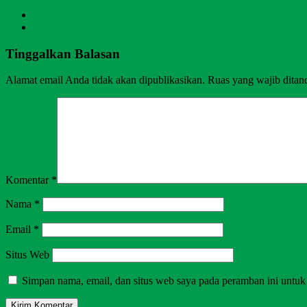
Tinggalkan Balasan
Alamat email Anda tidak akan dipublikasikan.
Ruas yang wajib ditan
Komentar
*
Nama
*
Email
*
Situs Web
Simpan nama, email, dan situs web saya pada peramban ini untuk