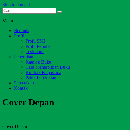
Skip to content
Dari Jambi untuk Indonesia
Salim Media Indonesia
Menu
Beranda
Profil
Profil SMI
Profil Penulis
Testimoni
Penerbitan
Katalog Buku
Cara Menerbitkan Buku
Kontrak Kerjasama
Paket Penerbitan
Percetakan
Kontak
Cover Depan
Cover Depan