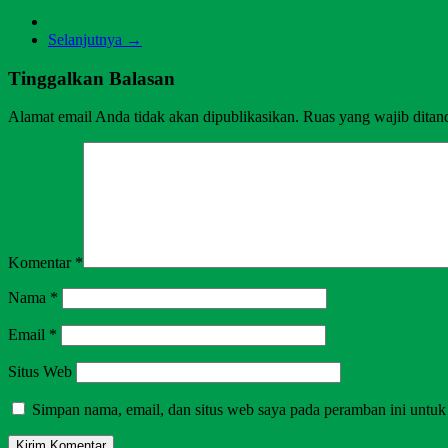
Selanjutnya →
Tinggalkan Balasan
Alamat email Anda tidak akan dipublikasikan.
Ruas yang wajib ditan
Komentar
*
Nama
*
Email
*
Situs Web
Simpan nama, email, dan situs web saya pada peramban ini untuk