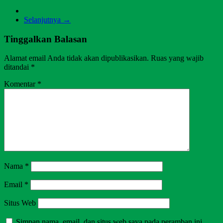
Selanjutnya →
Tinggalkan Balasan
Alamat email Anda tidak akan dipublikasikan.
Ruas yang wajib
ditandai
*
Komentar
*
Nama
*
Email
*
Situs Web
Simpan nama, email, dan situs web saya pada peramban ini