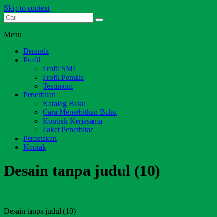
Skip to content
Dari Jambi untuk Indonesia
Salim Media Indonesia
Menu
Beranda
Profil
Profil SMI
Profil Penulis
Testimoni
Penerbitan
Katalog Buku
Cara Menerbitkan Buku
Kontrak Kerjasama
Paket Penerbitan
Percetakan
Kontak
Desain tanpa judul (10)
Desain tanpa judul (10)