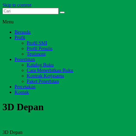
Skip to content
Dari Jambi untuk Indonesia
Salim Media Indonesia
Menu
Beranda
Profil
Profil SMI
Profil Penulis
Testimoni
Penerbitan
Katalog Buku
Cara Menerbitkan Buku
Kontrak Kerjasama
Paket Penerbitan
Percetakan
Kontak
3D Depan
3D Depan