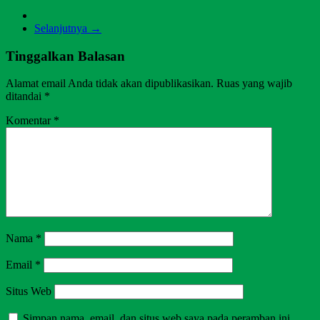
Selanjutnya →
Tinggalkan Balasan
Alamat email Anda tidak akan dipublikasikan.
Ruas yang wajib
ditandai
*
Komentar
*
Nama
*
Email
*
Situs Web
Simpan nama, email, dan situs web saya pada peramban ini