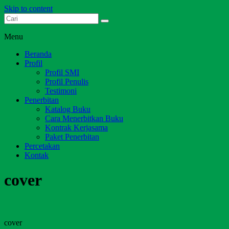
Skip to content
Dari Jambi untuk Indonesia
Salim Media Indonesia
Menu
Beranda
Profil
Profil SMI
Profil Penulis
Testimoni
Penerbitan
Katalog Buku
Cara Menerbitkan Buku
Kontrak Kerjasama
Paket Penerbitan
Percetakan
Kontak
cover
cover