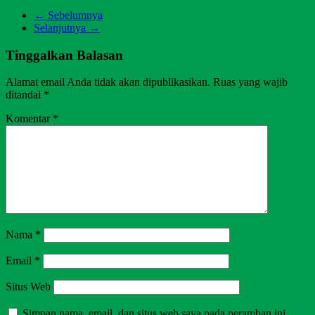
← Sebelumnya
Selanjutnya →
Tinggalkan Balasan
Alamat email Anda tidak akan dipublikasikan.
Ruas yang wajib
ditandai
*
Komentar
*
Nama
*
Email
*
Situs Web
Simpan nama, email, dan situs web saya pada peramban ini