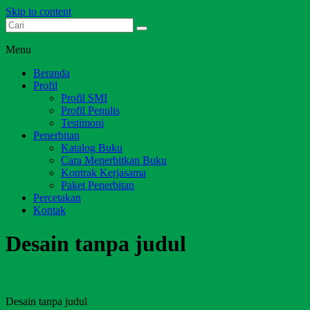
Skip to content
Dari Jambi untuk Indonesia
Salim Media Indonesia
Menu
Beranda
Profil
Profil SMI
Profil Penulis
Testimoni
Penerbitan
Katalog Buku
Cara Menerbitkan Buku
Kontrak Kerjasama
Paket Penerbitan
Percetakan
Kontak
Desain tanpa judul
Desain tanpa judul