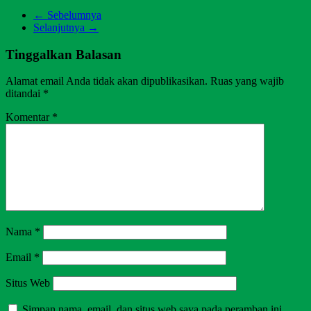
← Sebelumnya
Selanjutnya →
Tinggalkan Balasan
Alamat email Anda tidak akan dipublikasikan.
Ruas yang wajib
ditandai
*
Komentar
*
Nama
*
Email
*
Situs Web
Simpan nama, email, dan situs web saya pada peramban ini